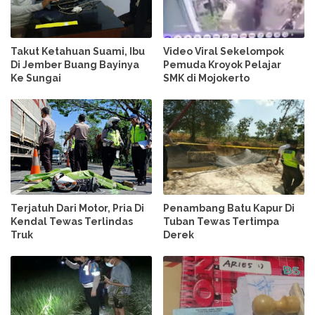
Takut Ketahuan Suami, Ibu
Video Viral Sekelompok
Di Jember Buang Bayinya
Pemuda Kroyok Pelajar
Ke Sungai
SMK di Mojokerto
Terjatuh Dari Motor, Pria Di
Penambang Batu Kapur Di
Kendal Tewas Terlindas
Tuban Tewas Tertimpa
Truk
Derek