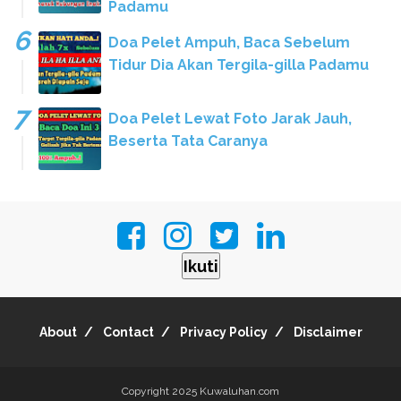
Padamu
Doa Pelet Ampuh, Baca Sebelum
Tidur Dia Akan Tergila-gilla Padamu
Doa Pelet Lewat Foto Jarak Jauh,
Beserta Tata Caranya
Ikuti
About
Contact
Privacy Policy
Disclaimer
Copyright 2025
Kuwaluhan.com