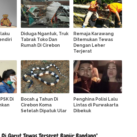
elaku
Diduga Ngantuk, Truk
Remaja Karawang
endiri
Tabrak Toko Dan
Ditemukan Tewas
Rumah Di Cirebon
Dengan Leher
Terjerat
 PSK Di
Bocah 4 Tahun Di
Penghina Polisi Lalu
nkan
Cirebon Koma
Lintas di Purwakarta
Setelah Dipatuk Ular
Dibekuk
Di Garut Tewas Terseret Banjir Bandang"