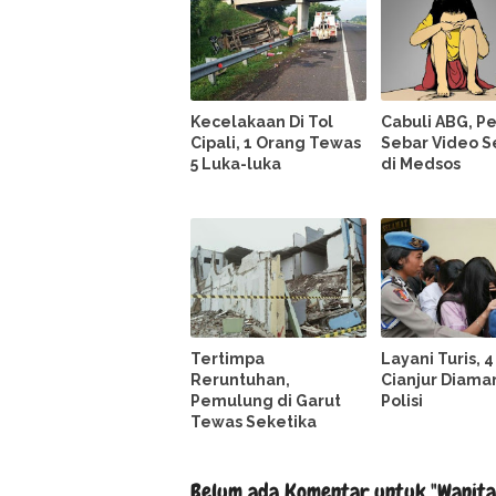
Kecelakaan Di Tol
Cabuli ABG, P
Cipali, 1 Orang Tewas
Sebar Video S
5 Luka-luka
di Medsos
Tertimpa
Layani Turis, 4
Reruntuhan,
Cianjur Diama
Pemulung di Garut
Polisi
Tewas Seketika
Belum ada Komentar untuk "Wanita 