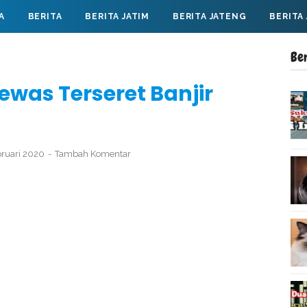
A
BERITA
BERITA JATIM
BERITA JATENG
BERITA
Be
ewas Terseret Banjir
bruari 2020
Tambah Komentar