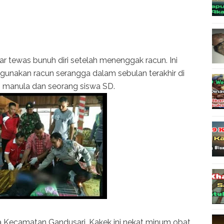
tar tewas bunuh diri setelah menenggak racun. Ini
ggunakan racun serangga dalam sebulan terakhir di
h manula dan seorang siswa SD.
ga Kecamatan Gandusari. Kakek ini nekat minum obat