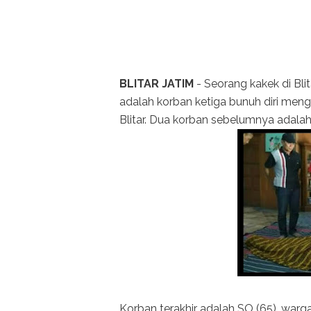
BLITAR JATIM
- Seorang kakek di Bli
adalah korban ketiga bunuh diri men
Blitar. Dua korban sebelumnya adala
Korban terakhir adalah SO (65), war