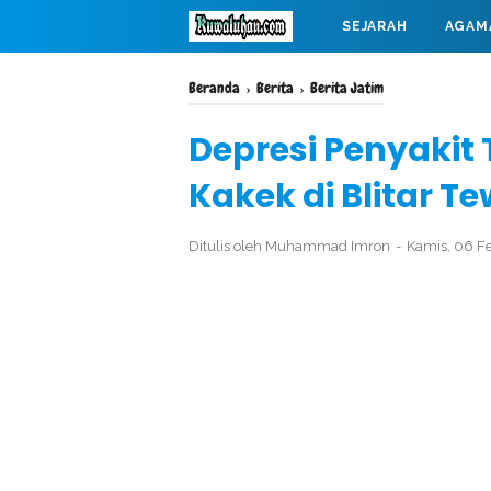
SEJARAH
AGAM
MAHABARATA
Beranda
›
Berita
›
Berita Jatim
Depresi Penyakit
Kakek di Blitar 
Ditulis oleh
Muhammad Imron
Kamis, 06 F