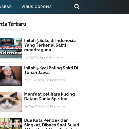
 JABAR
VIRUS CORONA
rita Terbaru
Inilah 5 Suku di Indonesia
Yang Terkenal Sakti
mandraguna.
11/09/2024 - 0 Komentar
Inilah 5 Kyai Paling Sakti Di
Tanah Jawa.
21/08/2024 - 0 Komentar
Manfaat pelihara kucing
Dalam Dunia Spiritual
25/05/2024 - 0 Komentar
Dua Kata Pendek dan
Singkat, Dibaca Saat Sujud