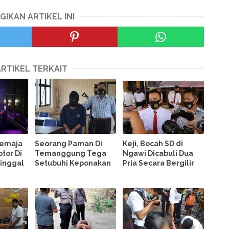
GIKAN ARTIKEL INI
ARTIKEL TERKAIT
Remaja
Seorang Paman Di
Keji, Bocah SD di
tor Di
Temanggung Tega
Ngawi Dicabuli Dua
inggal
Setubuhi Keponakan
Pria Secara Bergilir