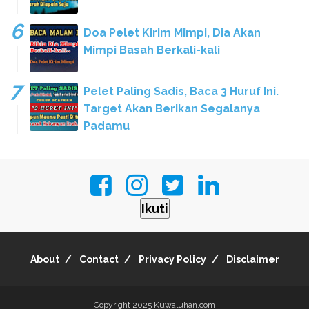
Doa Pelet Kirim Mimpi, Dia Akan
Mimpi Basah Berkali-kali
Pelet Paling Sadis, Baca 3 Huruf Ini.
Target Akan Berikan Segalanya
Padamu
Ikuti
About
Contact
Privacy Policy
Disclaimer
Copyright 2025
Kuwaluhan.com