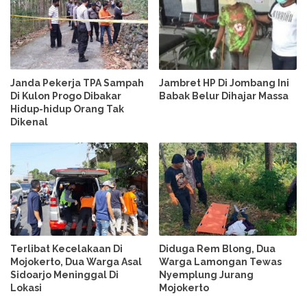
Janda Pekerja TPA Sampah
Jambret HP Di Jombang Ini
Di Kulon Progo Dibakar
Babak Belur Dihajar Massa
Hidup-hidup Orang Tak
Dikenal
Terlibat Kecelakaan Di
Diduga Rem Blong, Dua
Mojokerto, Dua Warga Asal
Warga Lamongan Tewas
Sidoarjo Meninggal Di
Nyemplung Jurang
Lokasi
Mojokerto