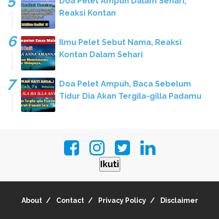
Doa Pelet Ampuh Dalam Sehari,
Reaksi Kontan
Ilmu Pelet Sebut Nama, Reaksi
Kontan Dalam Sehari
Doa Pelet Ampuh, Baca Sebelum
Tidur Dia Akan Tergila-gilla Padamu
Ikuti
About
Contact
Privacy Policy
Disclaimer