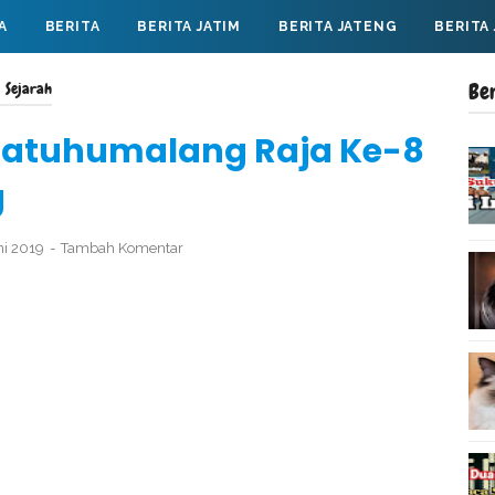
A
BERITA
BERITA JATIM
BERITA JATENG
BERITA
Be
›
Sejarah
 Watuhumalang Raja Ke-8
g
ni 2019
Tambah Komentar