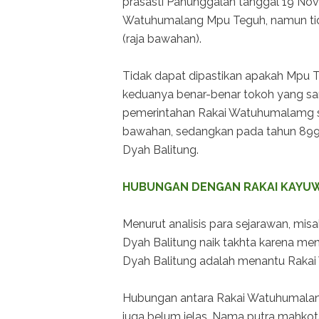
prasasti Panunggalan tanggal 19 N
Watuhumalang Mpu Teguh, namun tidak
(raja bawahan).
Tidak dapat dipastikan apakah Mpu 
keduanya benar-benar tokoh yang s
pemerintahan Rakai Watuhumalamg san
bawahan, sedangkan pada tahun 899(
Dyah Balitung.
HUBUNGAN DENGAN RAKAI KAYU
Menurut analisis para sejarawan, mis
Dyah Balitung naik takhta karena men
Dyah Balitung adalah menantu Raka
Hubungan antara Rakai Watuhumalang
juga belum jelas. Nama putra mahko