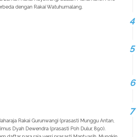
erbeda dengan Rakai Watuhumalang.
aharaja Rakai Gurunwangi (prasasti Munggu Antan,
imus Dyah Dewendra (prasasti Poh Dulur, 890).
 daftar para raja versi prasasti Mantyasih. Mungkin,