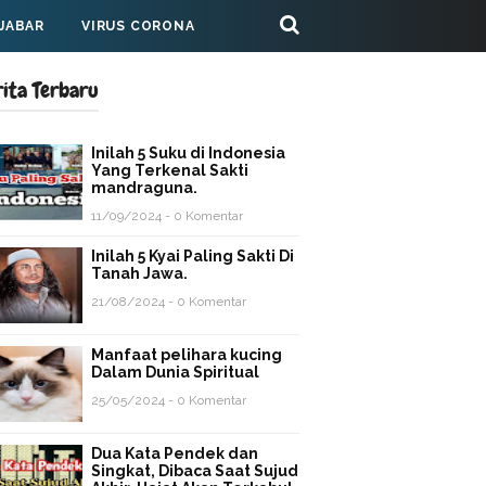
 JABAR
VIRUS CORONA
rita Terbaru
Inilah 5 Suku di Indonesia
Yang Terkenal Sakti
mandraguna.
11/09/2024 - 0 Komentar
Inilah 5 Kyai Paling Sakti Di
Tanah Jawa.
21/08/2024 - 0 Komentar
Manfaat pelihara kucing
Dalam Dunia Spiritual
25/05/2024 - 0 Komentar
Dua Kata Pendek dan
Singkat, Dibaca Saat Sujud