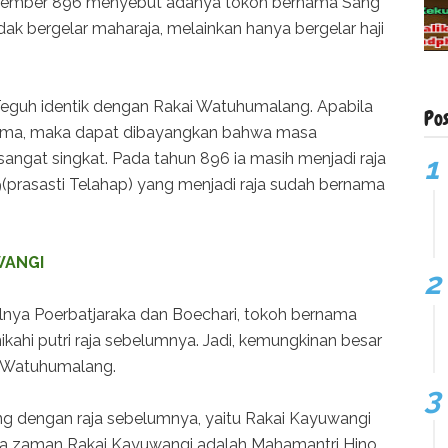
ovember 896 menyebut adanya tokoh bernama Sang
 bergelar maharaja, melainkan hanya bergelar haji
Teguh identik dengan Rakai Watuhumalang. Apabila
Po
ama, maka dapat dibayangkan bahwa masa
gat singkat. Pada tahun 896 ia masih menjadi raja
prasasti Telahap) yang menjadi raja sudah bernama
WANGI
alnya Poerbatjaraka dan Boechari, tokoh bernama
ikahi putri raja sebelumnya. Jadi, kemungkinan besar
i Watuhumalang.
 dengan raja sebelumnya, yaitu Rakai Kayuwangi
ta zaman Rakai Kayuwangi adalah Mahamantri Hino