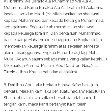
Ali Ibrahim, Wa Bararik Ala Muhammad Wa Ala Ali
Muhammad Kama Barakta Ala Ali Ibrahim Fil Aalamina
Innaka Hamidun Majid. (Ya Allah, berikanlah shalawat
kepada Muhammad dan kepada keluarga Muhammad,
sebagaimana Engkau telah memberikan shalawat
kepada keluarga Ibrahim. Dan berkahilah Muhammad
dan keluarga Muhammad, sebagaimana Engkau telah
memberkahi keluarga Ibrahim atas sekalian semesta
alam, sesungguhnya Engkau Maha Terpuji lagi Maha
Mulia). Adapun salam sebagaimana yang kalian ketahui. (
Dikeluarkan Ahmad, Muslim, Abu Daud, an-Nasa’i, at-
Tirmidzi, Ibnu Khuzaimah, dan al-Hakim).
6. Dari Ibnu Abu Laila berkata bahwa Ka’ab bin Ujrah
berkata: Maukah kami aku beri suatu hadiah? Rasulullah
Shallallahu'alaihi wa sallam bersabda telah hadir di
tengah kami, maka kami bertanya: Kami telah
mengetahui bagaimana mengucapkan salam