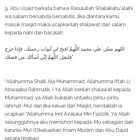
9. Abu Usaid berkata bahwa Rasulullah Shallallahu'alaihi
wa sallam bersabda bersabda: Jika diantara kamu
masuk masjid maka ucapkanlah shalawat dan salam
kepada nabi dan bacalah:
اللهم صلي علي محمد اللَّهمَّ افتح لي أبواب رحمتك، فإِذا خرج
فليقل: اللَّهمَّ إنِّي أسألك من فضلك".
“Allahumma Shalli Ala Muhammad, Allahumma Iftah Li
Abwaaba Rahmatik, ( Ya Allah berilah shalawat kepada
Muhammad, ya Allah bukalah untukku pintu-pintu
rahmat-Mu) dan jika keluar dari Masjid, hendaklah ia
ucapkan “Allahumma Inni As’aluka Min Fadzlik. Ya Allah
sesungguhnya aku memohon kepada-Mu sebagian dari
karunia-Mu) (Dikeluarkan Imam Muslim dan Abu Daud
secara ringkas)