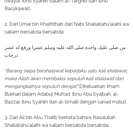
riwayat Ibnu Syahiin dalam at-Targhib dan Ibnu
Basykawal).
2. Dari Umar bin Khaththab dari Nabi Shallallahu'alaihi wa
sallam bersabda bersabda:
من صلى عليك واحدة صلى الله عليه وسلم عشرا ورفع له عشر
درجات
"Barang siapa bershalawat kepadaku satu kali shalawat,
maka Allah akan membalas sepuluh kali shalawat dan
mengangkatnya sepuluh derajat.
"(Dikeluarkan Imam
Bukhari dalam Adabul Mufrad, Ibnu Abu Syaibah, al-
Bazzar, Ibnu Syahiin dan al-Ismaili dengan sanad ma’lul).
3. Dari Ali bin Abu Thalib berkata bahwa Rasulullah
Shallallahu'alaihi wa sallam bersabda bersabda: