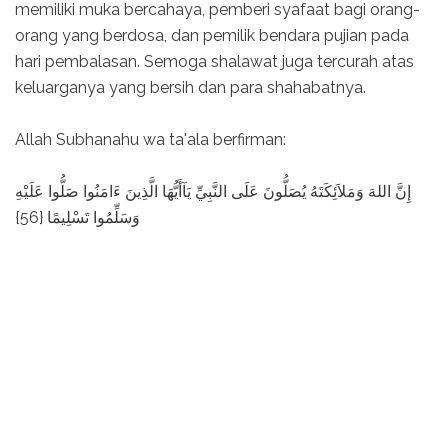
memiliki muka bercahaya, pemberi syafaat bagi orang-
orang yang berdosa, dan pemilik bendara pujian pada
hari pembalasan. Semoga shalawat juga tercurah atas
keluarganya yang bersih dan para shahabatnya.
Allah Subhanahu wa ta'ala berfirman:
إِنَّ اللهَ وَمَلاَئِكَتَهُ يُصَلُّونَ عَلَى النَّبِيِّ يَآأَيُّهَا الَّذِينَ ءَامَنُوا صَلُّوا عَلَيْهِ
وَسَلِّمُوا تَسْلِيمًا {56}