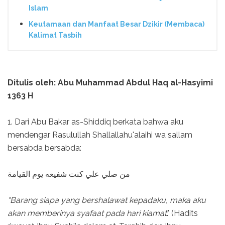
Islam
Keutamaan dan Manfaat Besar Dzikir (Membaca)
Kalimat Tasbih
Ditulis oleh: Abu Muhammad Abdul Haq al-Hasyimi
1363 H
1. Dari Abu Bakar as-Shiddiq berkata bahwa aku
mendengar Rasulullah Shallallahu'alaihi wa sallam
bersabda bersabda:
من صلي علي كنت شفيعه يوم القيامة
"Barang siapa yang bershalawat kepadaku, maka aku
akan memberinya syafaat pada hari kiamat
." (Hadits