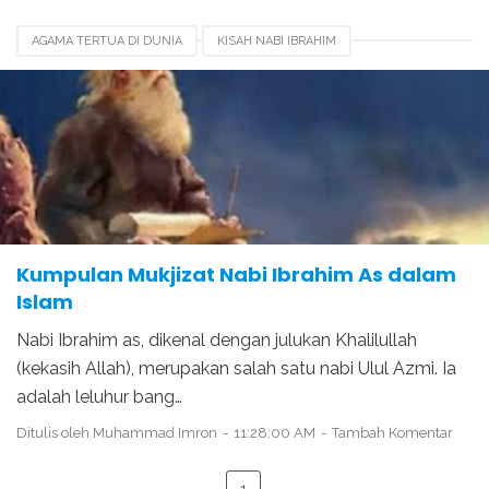
AGAMA TERTUA DI DUNIA
KISAH NABI IBRAHIM
KUMPULAN MUKJIZAT NABI IBRAHIM
KUMPULAN MUKJIZAT NABI ISA
MUKJIZAT NABI IBRAHIM
MUKJIZAT NABI ISMAIL
MUKJIZAT NABI LUTH
Kumpulan Mukjizat Nabi Ibrahim As dalam
Islam
Nabi Ibrahim as, dikenal dengan julukan Khalilullah
(kekasih Allah), merupakan salah satu nabi Ulul Azmi. Ia
adalah leluhur bang…
Ditulis oleh
Muhammad Imron
11:28:00 AM
Tambah Komentar
1