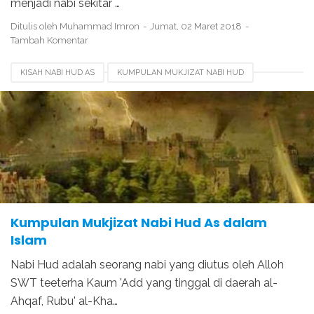
menjadi nabi sekitar …
Ditulis oleh
Muhammad Imron
Jumat, 02 Maret 2018
Tambah Komentar
KISAH NABI HUD AS
KUMPULAN MUKJIZAT NABI HUD
KUMPULAN MUKJIZAT NABI IBRAHIM
KUMPULAN MUKJIZAT NABI SHALEH
KUMPULAN MUKJIZAT NABI YUNUS
MUKJIZAT NABI HUD
MUKJIZAT NABI SULAIMAN
Kumpulan Mukjizat Nabi Hud As dalam
Islam
Nabi Hud adalah seorang nabi yang diutus oleh Alloh
SWT teeterha Kaum 'Add yang tinggal di daerah al-
Ahqaf, Rubu' al-Kha…