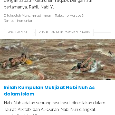
dengan asbath (keturunan Ya’qub). Dengan istri
pertamanya, Rahiil, Nabi Y…
Ditulis oleh
Muhammad Imron
Rabu, 30 Mei 2018
Tambah Komentar
KISAH NABI NUH
KUMPULAN MUKJIZAT NABI IBRAHIM
KUMPULAN MUKJIZAT NABI NUH
KUMPULAN MUKJIZAT NABI SHALEH
MUKJIZAT NABI HUD
MUKJIZAT NABI NUH
MUKJIZAT NABI SULAIMAN
Inilah Kumpulan Mukjizat Nabi Nuh As
dalam Islam
Nabi Nuh adalah seorang rasulrasul diceritakan dalam
Taurat, Alkitab, dan Al-Qur'an. Nabi Nuh diangkat