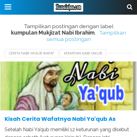
Tampilkan postingan dengan label
kumpulan Mukjizat Nabi Ibrahim
.
Tampilkan
semua postingan
CERITA NABI YA'QUB WAFAT
KEMATIAN NABI YAKUB
KISAH NABI YAKUB
KUMPULAN MUKJIZAT NABI IBRAHIM
MUKJIZAT NABI YAKUB
WAFATNYA NABI ADAM
WAFATNYA NABI IDRIS
WAFATNYA NABI NUH
WAFATNYA NABI YA'QUB
Kisah Cerita Wafatnya Nabi Ya'qub As
Setelah Nabi Ya’qub memiliki 12 keturunan yang disebut