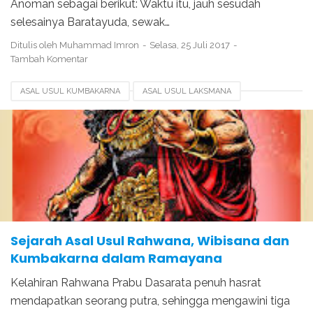
Anoman sebagai berikut: Waktu itu, jauh sesudah
selesainya Baratayuda, sewak…
Ditulis oleh
Muhammad Imron
Selasa, 25 Juli 2017
Tambah Komentar
ASAL USUL KUMBAKARNA
ASAL USUL LAKSMANA
ASAL USUL RAMAYANA
KELAHIRAN RAHWANA
KISAH RAMA DAN SHINTA
KISAH RAMAYANA
KISAH SRI RAMA
SEJARAH RAMAYANA DAN RAHWANA
Sejarah Asal Usul Rahwana, Wibisana dan
Kumbakarna dalam Ramayana
Kelahiran Rahwana Prabu Dasarata penuh hasrat
mendapatkan seorang putra, sehingga mengawini tiga