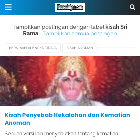
Tampilkan postingan dengan label
kisah Sri
Rama
.
Tampilkan semua postingan
KERAJAAN ALENGKA DIRAJA
KISAH ANOMAN
KISAH HANOMAN
KISAH KEMATIAN ANOMAN
KISAH RAMA DAN SHINTA
KISAH RAMAYANA
KISAH SRI RAMA
SEJARAH KEMATIAN ANOMAN
Kisah Penyebab Kekalahan dan Kematian
Anoman
Sebuah versi lain menyebutkan tentang kematian