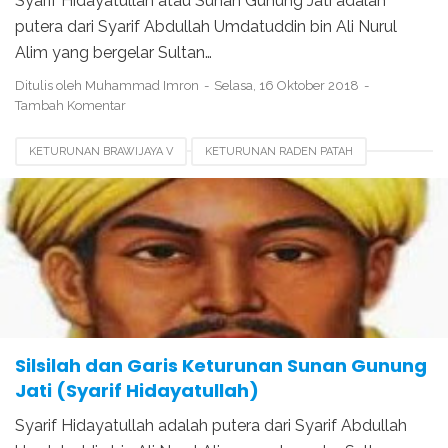
Syarif Hidayatullah atau Sunan Gunung Jati adalah
putera dari Syarif Abdullah Umdatuddin bin Ali Nurul
Alim yang bergelar Sultan…
Ditulis oleh
Muhammad Imron
Selasa, 16 Oktober 2018
Tambah Komentar
KETURUNAN BRAWIJAYA V
KETURUNAN RADEN PATAH
KETURUNAN SUNAN GUNUNG JATI
KETURUNAN SUNAN KALIJAGA
NASAB SUNAN AMPEL
NASAB SUNAN GUNUNG JATI
SILSILAH SUNAN GUNUNG JATI
Silsilah dan Garis Keturunan Sunan Gunung
Jati (Syarif Hidayatullah)
Syarif Hidayatullah adalah putera dari Syarif Abdullah