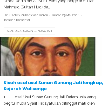
Umdatuddin bin Ali Nurul Alim yang bergelar Sultan
Mahmud (Sultan Hud) da…
Ditulis oleh
Muhammad Imron
Jumat, 25 Mei 2018
Tambah Komentar
ASAL-USUL SUNAN GUNUNG JATI
KAROMAH SUNAN GUNUNG JATI
KESAKTIAN SUNAN GUNUNG JATI
KETURUNAN SUNAN GUNUNG JATI
MURID SUNAN GUNUNG JATI​
SEJARAH SUNAN GUNUNG JATI
Kisah asal usul Sunan Gunung Jati lengkap,
Sejarah Walisongo
1. Asal Usul Sunan Gunung Jati Dalam usia yang
begitu muda Syarif Hidayatullah ditinggal mati oleh