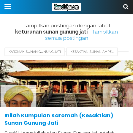
Tampilkan postingan dengan label
keturunan sunan gunung jati
.
Tampilkan
semua postingan
KAROMAH SUNAN GUNUNG JATI
KESAKTIAN SUNAN AMPEL
KESAKTIAN SUNAN BONANG
KESAKTIAN SUNAN GRESIK
KESAKTIAN SUNAN GUNUNG JATI
KETURUNAN SUNAN GUNUNG JATI
KISAH SUNAN GUNUNG JATI
Inilah Kumpulan Karomah (Kesaktian)
Sunan Gunung Jati