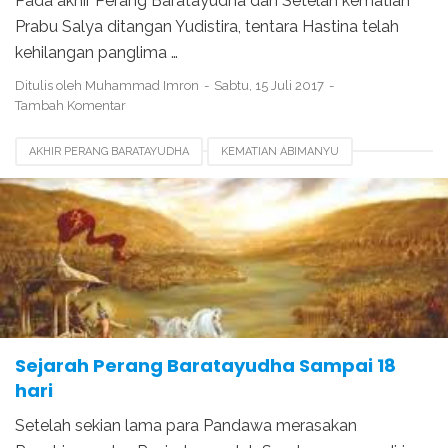
Pada akhir Perang Baratayudha dan Setelah kematian
Prabu Salya ditangan Yudistira, tentara Hastina telah
kehilangan panglima …
Ditulis oleh
Muhammad Imron
Sabtu, 15 Juli 2017
Tambah Komentar
AKHIR PERANG BARATAYUDHA
KEMATIAN ABIMANYU
KEMATIAN BISMA
KEMATIAN DURYUDANA
KEMATIAN GATOTKACA
KEMATIAN KARNA
KEMATIAN KURAWA
MAHABARATA
Sejarah Perang Baratayudha Sampai 18
hari
Setelah sekian lama para Pandawa merasakan