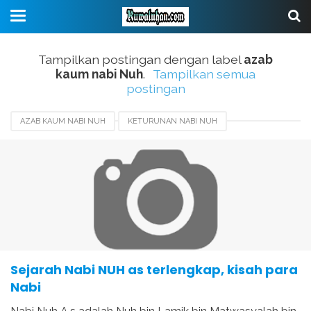
Tampilkan postingan dengan label
azab
kaum nabi Nuh
.
Tampilkan semua
postingan
AZAB KAUM NABI NUH
KETURUNAN NABI NUH
KISAH NABI DAN RAJA
KISAH NABI NUH
MUKJIZAT NABI NUH
PERISTIWA NABI NUH
SEJARAH NABI NUH
Sejarah Nabi NUH as terlengkap, kisah para
Nabi