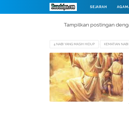
SEJARAH
AGAM
MAHABARATA
Tampilkan postingan deng
4 NABI YANG MASIH HIDUP
KEMATIAN NABI 
MUKJIZAT NABI IDRIS
NABI IDRIS MENINGG
WAFATNYA NABI IDRIS