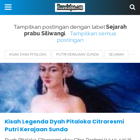
Tampilkan postingan dengan label
Sejarah
prabu Siliwangi
.
Tampilkan semua
postingan
KISAH DYAH PITALOKA
PUTRI KERAJAAN SUNDA
SEJARAH
SEJARAH PRABU SILIWANGI
Kisah Legenda Dyah Pitaloka Citraresmi
Putri Kerajaan Sunda