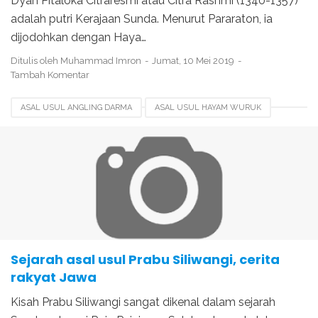
Dyah Pitaloka Citraresmi atau Citra Rashmi (1340-1357)
adalah putri Kerajaan Sunda. Menurut Pararaton, ia
dijodohkan dengan Haya…
Ditulis oleh
Muhammad Imron
Jumat, 10 Mei 2019
Tambah Komentar
ASAL USUL ANGLING DARMA
ASAL USUL HAYAM WURUK
ASAL USUL JAYAKATWANG
ASAL USUL PRABU SILIWANGI
ASAL USUL RAJA JAYABAYA
KETURUNAN PRABU SILIWANGI
SEJARAH PRABU SILIWANGI
Sejarah asal usul Prabu Siliwangi, cerita
rakyat Jawa
Kisah Prabu Siliwangi sangat dikenal dalam sejarah