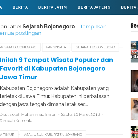
A
BERITA
BERITA JATIM
BERITA JATENG
BERITA
Be
an label
Sejarah Bojonegoro
.
Tampilkan
emua postingan
 WISATA BOJONEGORO
PARIWISATA
SEJARAH BOJONEGORO
AT WISATA JAWA TIMUR
WISATA POPULER BOJONEGORO
Inilah 9 Tempat Wisata Populer dan
Favorit di Kabupaten Bojonegoro
Jawa Timur
Kabupaten Bojonegoro adalah Kabupaten yang
terletak di Jawa Timur. Kabupaten ini berbatasan
dengan jawa tengah dimana letak sec…
Ditulis oleh
Muhammad Imron
Sabtu, 10 Maret 2018
Tambah Komentar
A TIMUR
ASAL USUL KABUPATEN JOMBANG