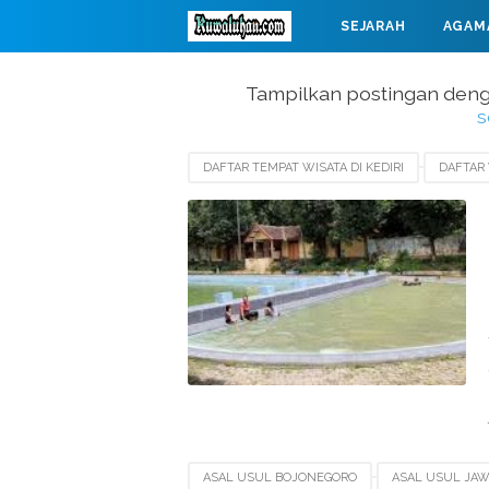
SEJARAH
AGAM
MAHABARATA
Tampilkan postingan deng
s
DAFTAR TEMPAT WISATA DI KEDIRI
DAFTAR
TEMPAT WISATA FAVORIT DI MALANG
TEMP
ASAL USUL BOJONEGORO
ASAL USUL JAW