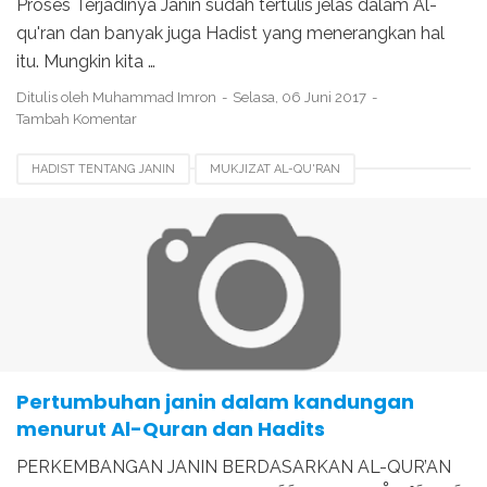
Proses Terjadinya Janin sudah tertulis jelas dalam Al-
qu'ran dan banyak juga Hadist yang menerangkan hal
itu. Mungkin kita …
Ditulis oleh
Muhammad Imron
Selasa, 06 Juni 2017
Tambah Komentar
HADIST TENTANG JANIN
MUKJIZAT AL-QU'RAN
PERKEMBANGAN JANIN MENURUT AL QURAN
PERTUMBUHAN JANIN
PROSES JANIN DALAM KANDUNGAN
PROSES MANUSIA DALAM KANDUNGAN
TERJADINYA JANIN DALAM KANDUNGAN
Pertumbuhan janin dalam kandungan
menurut Al-Quran dan Hadits
PERKEMBANGAN JANIN BERDASARKAN AL-QUR’AN