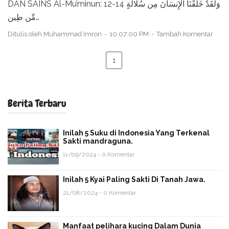
DAN SAINS Al-Mu’minun: 12-14 وَلَقَدْ خَلَقْنَا الْإِنسَانَ مِن سُلَالَةٍ
مِّن طِين…
Ditulis oleh
Muhammad Imron
10:07:00 PM
Tambah Komentar
1
Berita Terbaru
Inilah 5 Suku di Indonesia Yang Terkenal
Sakti mandraguna.
11/09/2024 - 0 Komentar
Inilah 5 Kyai Paling Sakti Di Tanah Jawa.
21/08/2024 - 0 Komentar
Manfaat pelihara kucing Dalam Dunia