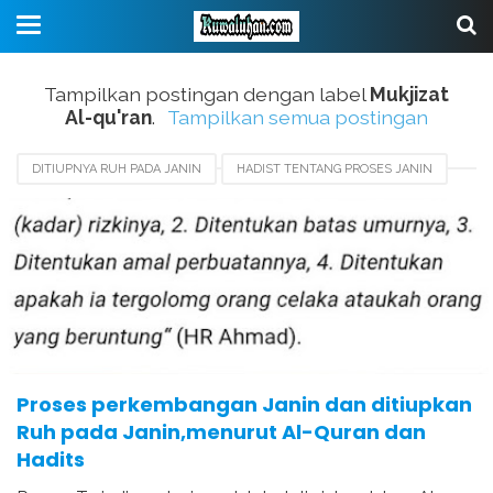
Tampilkan postingan dengan label
Mukjizat
Al-qu'ran
.
Tampilkan semua postingan
DITIUPNYA RUH PADA JANIN
HADIST TENTANG PROSES JANIN
MUKJIZAT AL-QU'RAN
PERTUMBUHAN JANIN DALAM KANDUNGAN
PROSES DAN PERKEMBANGAN JANIN
PROSES JANIN
PROSES PERKEMBANGAN JANIN
Proses perkembangan Janin dan ditiupkan
Ruh pada Janin,menurut Al-Quran dan
Hadits