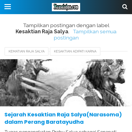
Tampilkan postingan dengan label
Kesaktian Raja Salya
.
Tampilkan semua
postingan
KEMATIAN RAJA SALYA
KESAKTIAN ADIPATI KARNA
KESAKTIAN ARJUNA
KESAKTIAN KRISNA
KESAKTIAN NARASOMA
KESAKTIAN RAJA SALYA
NAMA LAIN RAJA SALYA
SENJATA RAJA SALYA
Sejarah Kesaktian Raja Salya(Narasoma)
dalam Perang Baratayudha