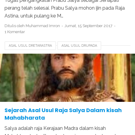
Tugas pengangkatan Prabu Salya sebagai Senapati
perang telah selesai. Prabu Salya mohon ijin pada Raja
Astina, untuk pulang ke M…
Ditulis oleh
Muhammad Imron
Jumat, 15 September 2017
1 Komentar
ASAL USUL DRETARASTRA
ASAL USUL DRUPADA
ASAL USUL PERANG BARATAYUDHA
ASAL USUL RAJA SALYA
ASAL USUL SRIKANDI
KEMATIAN RAJA SALYA
KESAKTIAN RAJA SALYA
Sejarah Asal Usul Raja Salya Dalam kisah
Mahabharata
Salya adalah raja Kerajaan Madra dalam kisah