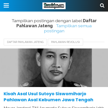
Tampilkan postingan dengan label
Daftar
Pahlawan Jateng
.
Tampilkan semua
postingan
DAFTAR PAHLAWAN JATENG
PAHLAWAN REVOLUSI
SUTOYO SISWOMIHARJO
Kisah Asal Usul Sutoyo Siswomiharjo
Pahlawan Asal Kebumen Jawa Tengah