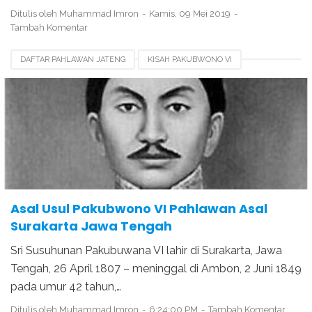
Ditulis oleh
Muhammad Imron
Kamis, 09 Mei 2019
Tambah Komentar
DAFTAR PAHLAWAN JATENG
KISAH PAKUBWONO VI
PAHLAWAN NASIONAL
Asal Usul Pakubwono VI Pahlawan Asal
Surakarta Jawa Tengah
Sri Susuhunan Pakubuwana VI lahir di Surakarta, Jawa
Tengah, 26 April 1807 – meninggal di Ambon, 2 Juni 1849
pada umur 42 tahun,…
Ditulis oleh
Muhammad Imron
6:24:00 PM
Tambah Komentar