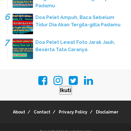
Padamu
Doa Pelet Ampuh, Baca Sebelum
Tidur Dia Akan Tergila-gilla Padamu
Doa Pelet Lewat Foto Jarak Jauh,
Beserta Tata Caranya
Ikuti
About
Contact
Privacy Policy
Disclaimer