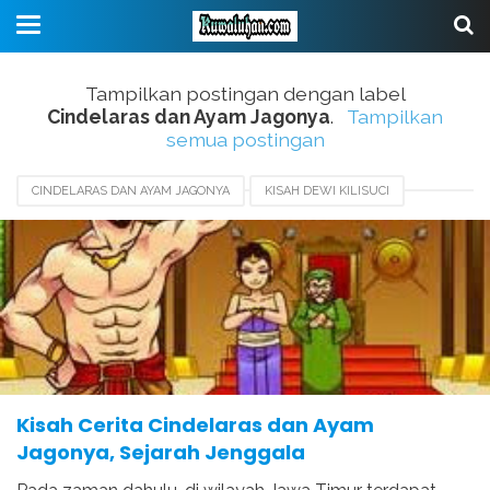
Tampilkan postingan dengan label
Cindelaras dan Ayam Jagonya
.
Tampilkan
semua postingan
CINDELARAS DAN AYAM JAGONYA
KISAH DEWI KILISUCI
KISAH DEWI SEKARTAJI
LEGENDA CINDELARAS
SEJARAH KERAJAAN JENGGALA
SEJARAH KERAJAAN KAHURIPAN
SEJARAH KERAJAAN KEDIRI
Kisah Cerita Cindelaras dan Ayam
Jagonya, Sejarah Jenggala