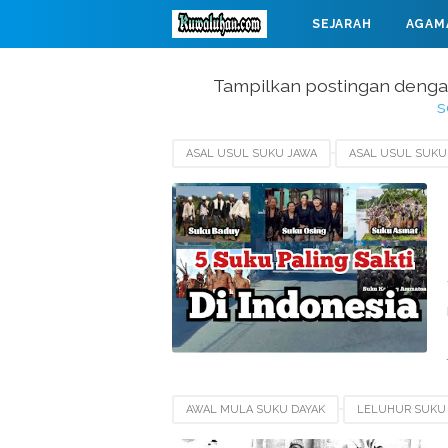
SEJARAH
AGAM
MAHABARATA
Tampilkan postingan denga
s
ASAL USUL SUKU JAWA
ASAL USUL SUKU
AWAL MULA SUKU DAYAK
LELUHUR SUKU 
SEJARAH SUKU BANJAR
SEJARAH SUKU S