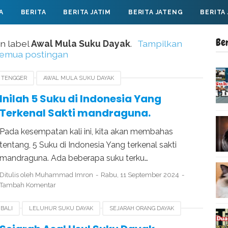
A
BERITA
BERITA JATIM
BERITA JATENG
BERITA
Be
n label
Awal Mula Suku Dayak
.
Tampilkan
emua postingan
 TENGGER
AWAL MULA SUKU DAYAK
Inilah 5 Suku di Indonesia Yang
Terkenal Sakti mandraguna.
Pada kesempatan kali ini, kita akan membahas
tentang, 5 Suku di Indonesia Yang terkenal sakti
mandraguna. Ada beberapa suku terku…
Ditulis oleh
Muhammad Imron
Rabu, 11 September 2024
Tambah Komentar
BALI
LELUHUR SUKU DAYAK
SEJARAH ORANG DAYAK
ASAK