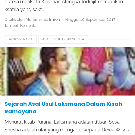
putera mahkota Kerajaan Alengka. Indrajit merupakan
ksatria yang sakt…
Ditulis oleh
Muhammad Imron
Minggu, 10 September 2017
Tambah Komentar
ADIK SRI RAMA
ASAL USUL DEWI SHINTA
ASAL USUL HANOMAN
ASAL USUL LAKSMANA
ASAL USUL RAMAYANA
ASAL USUL SRI RAMA
KEMATIAN LAKSMANA
KESAKTIAN LAKSMANA
KISAH LAKSMANA
Sejarah Asal Usul Laksmana Dalam Kisah
Ramayana
Menurut kitab Purana, Laksmana adalah titisan Sesa.
Shesha adalah ular yang mengabdi kepada Dewa Wisnu