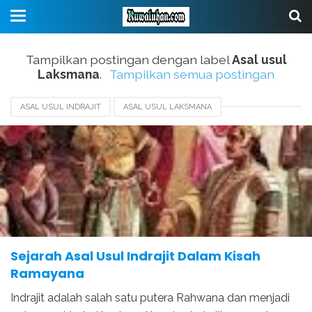
Tampilkan postingan dengan label
Asal usul
Laksmana
.
Tampilkan semua postingan
ASAL USUL INDRAJIT
ASAL USUL LAKSMANA
ASAL USUL RAMAYANA
ASAL USUL SRI RAMA
KEMATIAN INDRAJIT
KESAKTIAN ANOMAN
KESAKTIAN INDRAJIT
KETURUNAN RAHWANA
KISAH RAMAYANA
Sejarah Asal Usul Indrajit Dalam Kisah
Ramayana
Indrajit adalah salah satu putera Rahwana dan menjadi