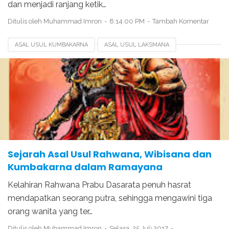
dan menjadi ranjang ketik…
Ditulis oleh
Muhammad Imron
8:14:00 PM
Tambah Komentar
ASAL USUL KUMBAKARNA
ASAL USUL LAKSMANA
ASAL USUL RAMAYANA
KELAHIRAN RAHWANA
KISAH RAMA DAN SHINTA
KISAH RAMAYANA
KISAH SRI RAMA
SEJARAH RAMAYANA DAN RAHWANA
Sejarah Asal Usul Rahwana, Wibisana dan
Kumbakarna dalam Ramayana
Kelahiran Rahwana Prabu Dasarata penuh hasrat
mendapatkan seorang putra, sehingga mengawini tiga
orang wanita yang ter…
Ditulis oleh
Muhammad Imron
Selasa, 25 Juli 2017