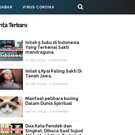
 JABAR
VIRUS CORONA
rita Terbaru
Inilah 5 Suku di Indonesia
Yang Terkenal Sakti
mandraguna.
11/09/2024 - 0 Komentar
Inilah 5 Kyai Paling Sakti Di
Tanah Jawa.
21/08/2024 - 0 Komentar
Manfaat pelihara kucing
Dalam Dunia Spiritual
25/05/2024 - 0 Komentar
Dua Kata Pendek dan
Singkat, Dibaca Saat Sujud