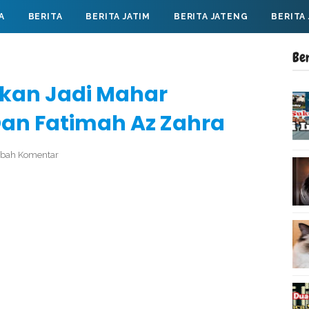
A
BERITA
BERITA JATIM
BERITA JATENG
BERITA
Be
kan Jadi Mahar
an Fatimah Az Zahra
bah Komentar