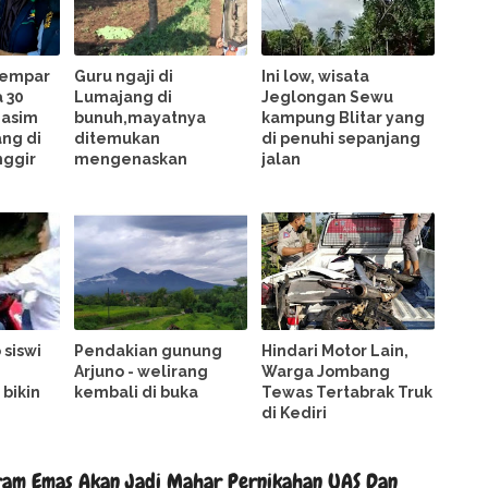
gempar
Guru ngaji di
Ini low, wisata
 30
Lumajang di
Jeglongan Sewu
masim
bunuh,mayatnya
kampung Blitar yang
ng di
ditemukan
di penuhi sepanjang
nggir
mengenaskan
jalan
 siswi
Pendakian gunung
Hindari Motor Lain,
Arjuno - welirang
Warga Jombang
bikin
kembali di buka
Tewas Tertabrak Truk
di Kediri
ram Emas Akan Jadi Mahar Pernikahan UAS Dan