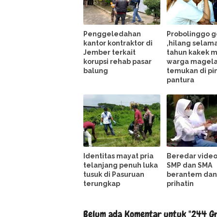
Penggeledahan
Probolinggo 
kantor kontraktor di
,hilang selama
Jember terkait
tahun kakek 
korupsi rehab pasar
warga magela
balung
temukan di pi
pantura
Identitas mayat pria
Beredar video
telanjang penuh luka
SMP dan SMA
tusuk di Pasuruan
berantem dan 
terungkap
prihatin
Belum ada Komentar untuk "244 G