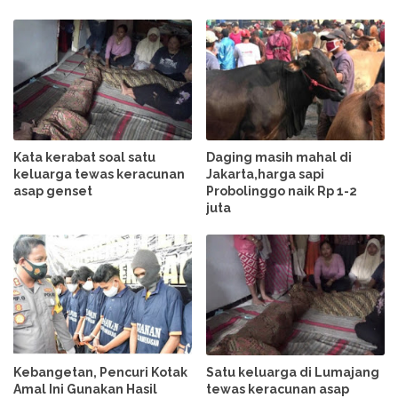
Kata kerabat soal satu
Daging masih mahal di
keluarga tewas keracunan
Jakarta,harga sapi
asap genset
Probolinggo naik Rp 1-2
juta
Kebangetan, Pencuri Kotak
Satu keluarga di Lumajang
Amal Ini Gunakan Hasil
tewas keracunan asap