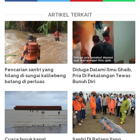
ARTIKEL TERKAIT
Pencarian santri yang
Diduga Dalami Ilmu Ghaib,
hilang di sungai kalilebeng
Pria Di Pekalongan Tewas
batang di perluas
Bunuh Diri
Cuaca buruk kapal
Santri Di Batang Yang