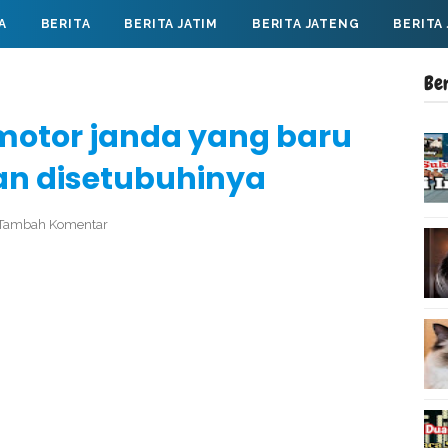
A
BERITA
BERITA JATIM
BERITA JATENG
BERITA
Be
i motor janda yang baru
an disetubuhinya
Tambah Komentar