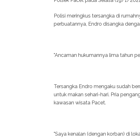
Polsek Pacet pada Selasa (19/1/202
Polisi meringkus tersangka di rumahn
perbuatannya, Endro disangka denga
"Ancaman hukumannya lima tahun penj
Tersangka Endro mengaku sudah bern
untuk makan sehari-hari. Pria pengang
kawasan wisata Pacet.
"Saya kenalan (dengan korban) di lok