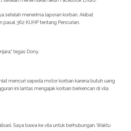
1) setelah menemukan akun Facebook Endro.
ya setelah menerima laporan korban. Akibat
n pasal 362 KUHP tentang Pencurian.
ara," tegas Dony.
iat mencuri sepeda motor korban karena butuh uang
guran ini lantas mengajak korban berkencan di vila
alisasi. Saya bawa ke vila untuk berhubungan. Waktu