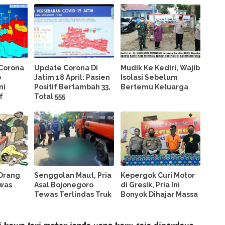
 Corona
Update Corona Di
Mudik Ke Kediri, Wajib
o
Jatim 18 April: Pasien
Isolasi Sebelum
ni
Positif Bertambah 33,
Bertemu Keluarga
f
Total 555
 Orang
Senggolan Maut, Pria
Kepergok Curi Motor
was
Asal Bojonegoro
di Gresik, Pria Ini
Tewas Terlindas Truk
Bonyok Dihajar Massa