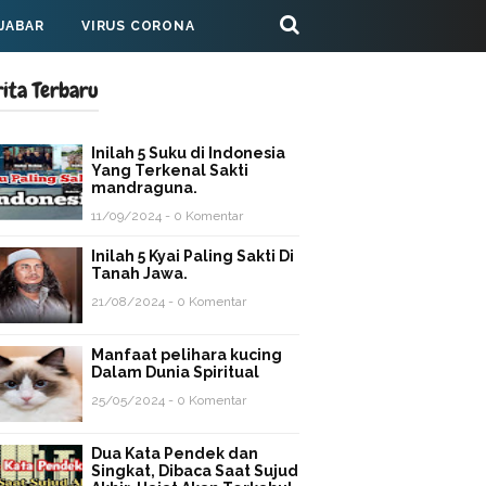
 JABAR
VIRUS CORONA
rita Terbaru
Inilah 5 Suku di Indonesia
Yang Terkenal Sakti
mandraguna.
11/09/2024 - 0 Komentar
Inilah 5 Kyai Paling Sakti Di
Tanah Jawa.
21/08/2024 - 0 Komentar
Manfaat pelihara kucing
Dalam Dunia Spiritual
25/05/2024 - 0 Komentar
Dua Kata Pendek dan
Singkat, Dibaca Saat Sujud