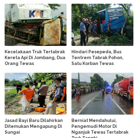
Kecelakaan Truk Tertabrak
Hindari Pesepeda, Bus
Kereta Api Di Jombang, Dua
Tentrem Tabrak Pohon,
Orang Tewas
Satu Korban Tewas
Jasad Bayi Baru Dilahirkan
Berniat Mendahului,
Ditemukan Mengapung Di
Pengemudi Motor Di
Sungai
Nganjuk Tewas Tertabrak