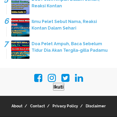
Reaksi Kontan
Ilmu Pelet Sebut Nama, Reaksi
Kontan Dalam Sehari
Doa Pelet Ampuh, Baca Sebelum
Tidur Dia Akan Tergila-gilla Padamu
Ikuti
About
Contact
Privacy Policy
Disclaimer