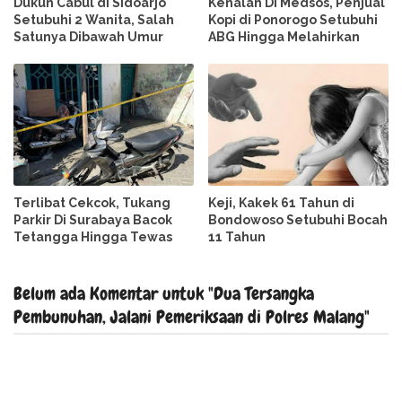
Dukun Cabul di Sidoarjo
Kenalan Di Medsos, Penjual
Setubuhi 2 Wanita, Salah
Kopi di Ponorogo Setubuhi
Satunya Dibawah Umur
ABG Hingga Melahirkan
Terlibat Cekcok, Tukang
Keji, Kakek 61 Tahun di
Parkir Di Surabaya Bacok
Bondowoso Setubuhi Bocah
Tetangga Hingga Tewas
11 Tahun
Belum ada Komentar untuk "Dua Tersangka
Pembunuhan, Jalani Pemeriksaan di Polres Malang"