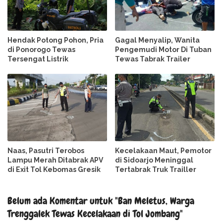
Hendak Potong Pohon, Pria
Gagal Menyalip, Wanita
di Ponorogo Tewas
Pengemudi Motor Di Tuban
Tersengat Listrik
Tewas Tabrak Trailer
Naas, Pasutri Terobos
Kecelakaan Maut, Pemotor
Lampu Merah Ditabrak APV
di Sidoarjo Meninggal
di Exit Tol Kebomas Gresik
Tertabrak Truk Trailler
Belum ada Komentar untuk "Ban Meletus, Warga
Trenggalek Tewas Kecelakaan di Tol Jombang"