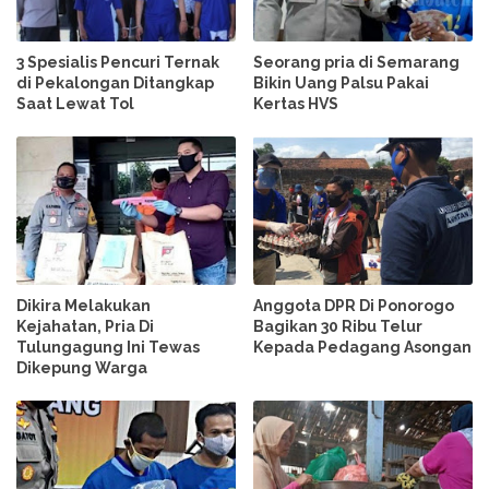
3 Spesialis Pencuri Ternak
Seorang pria di Semarang
di Pekalongan Ditangkap
Bikin Uang Palsu Pakai
Saat Lewat Tol
Kertas HVS
Dikira Melakukan
Anggota DPR Di Ponorogo
Kejahatan, Pria Di
Bagikan 30 Ribu Telur
Tulungagung Ini Tewas
Kepada Pedagang Asongan
Dikepung Warga