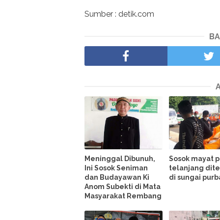
Sumber : detik.com
BA
Meninggal Dibunuh,
Sosok mayat p
Ini Sosok Seniman
telanjang di
dan Budayawan Ki
di sungai pur
Anom Subekti di Mata
Masyarakat Rembang