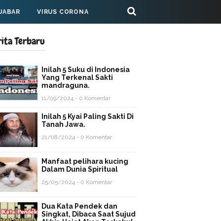
 JABAR
VIRUS CORONA
rita Terbaru
Inilah 5 Suku di Indonesia
Yang Terkenal Sakti
mandraguna.
11/09/2024 - 0 Komentar
Inilah 5 Kyai Paling Sakti Di
Tanah Jawa.
21/08/2024 - 0 Komentar
Manfaat pelihara kucing
Dalam Dunia Spiritual
25/05/2024 - 0 Komentar
Dua Kata Pendek dan
Singkat, Dibaca Saat Sujud