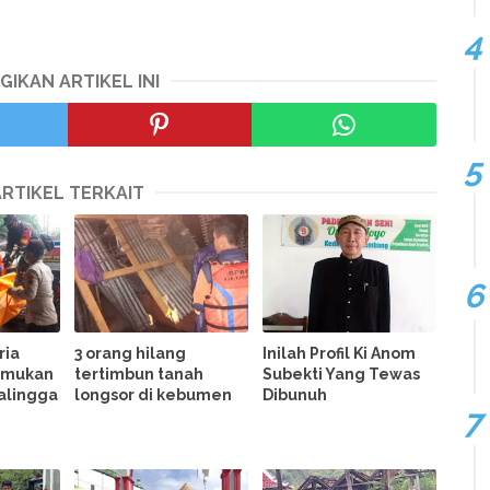
GIKAN ARTIKEL INI
ARTIKEL TERKAIT
ria
3 orang hilang
Inilah Profil Ki Anom
temukan
tertimbun tanah
Subekti Yang Tewas
balingga
longsor di kebumen
Dibunuh