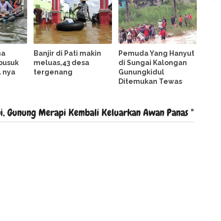
na
Banjir di Pati makin
Pemuda Yang Hanyut
busuk
meluas,43 desa
di Sungai Kalongan
il nya
tergenang
Gunungkidul
Ditemukan Tewas
i, Gunung Merapi Kembali Keluarkan Awan Panas "