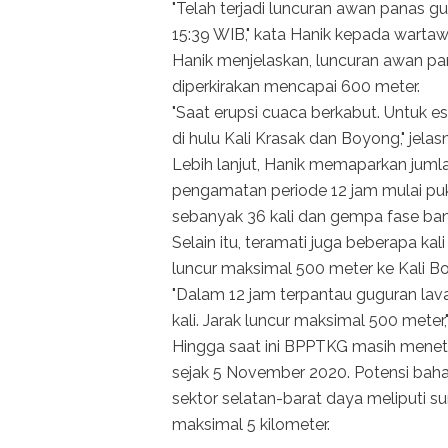
"Telah terjadi luncuran awan panas g
15:39 WIB," kata Hanik kepada wartaw
Hanik menjelaskan, luncuran awan pan
diperkirakan mencapai 600 meter.
"Saat erupsi cuaca berkabut. Untuk es
di hulu Kali Krasak dan Boyong," jelas
Lebih lanjut, Hanik memaparkan jum
pengamatan periode 12 jam mulai pu
sebanyak 36 kali dan gempa fase bany
Selain itu, teramati juga beberapa kal
luncur maksimal 500 meter ke Kali B
"Dalam 12 jam terpantau guguran lava
kali. Jarak luncur maksimal 500 meter,
Hingga saat ini BPPTKG masih menetap
sejak 5 November 2020. Potensi baha
sektor selatan-barat daya meliputi s
maksimal 5 kilometer.