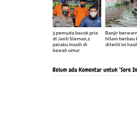
3 pemuda bacok pria
Banjir berwar
di Janti Sleman,1
hitam berbau 
pelaku masih di
diteliti ini has
bawah umur
Belum ada Komentar untuk "Sore In