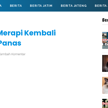
A
BERITA
BERITA JATIM
BERITA JATENG
BERITA
Be
 Merapi Kembali
Panas
Tambah Komentar