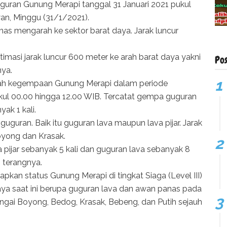
uguran Gunung Merapi tanggal 31 Januari 2021 pukul
an, Minggu (31/1/2021).
as mengarah ke sektor barat daya. Jarak luncur
timasi jarak luncur 600 meter ke arah barat daya yakni
Po
nya.
lah kegempaan Gunung Merapi dalam periode
kul 00.00 hingga 12.00 WIB. Tercatat gempa guguran
ak 1 kali.
i guguran. Baik itu guguran lava maupun lava pijar. Jarak
oyong dan Krasak.
 pijar sebanyak 5 kali dan guguran lava sebanyak 8
" terangnya.
kan status Gunung Merapi di tingkat Siaga (Level III)
ya saat ini berupa guguran lava dan awan panas pada
ungai Boyong, Bedog, Krasak, Bebeng, dan Putih sejauh