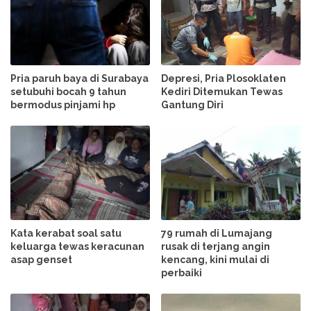
Pria paruh baya di Surabaya
Depresi, Pria Plosoklaten
setubuhi bocah 9 tahun
Kediri Ditemukan Tewas
bermodus pinjami hp
Gantung Diri
Kata kerabat soal satu
79 rumah di Lumajang
keluarga tewas keracunan
rusak di terjang angin
asap genset
kencang, kini mulai di
perbaiki