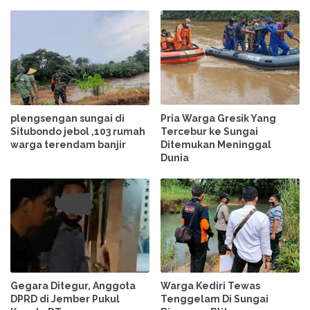
plengsengan sungai di
Pria Warga Gresik Yang
Situbondo jebol ,103 rumah
Tercebur ke Sungai
warga terendam banjir
Ditemukan Meninggal
Dunia
Gegara Ditegur, Anggota
Warga Kediri Tewas
DPRD di Jember Pukul
Tenggelam Di Sungai