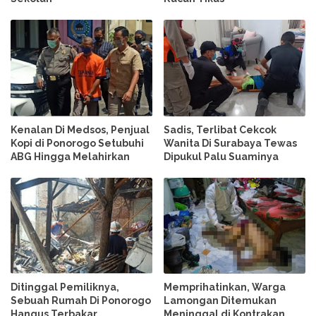
Kenalan Di Medsos, Penjual
Sadis, Terlibat Cekcok
Kopi di Ponorogo Setubuhi
Wanita Di Surabaya Tewas
ABG Hingga Melahirkan
Dipukul Palu Suaminya
Ditinggal Pemiliknya,
Memprihatinkan, Warga
Sebuah Rumah Di Ponorogo
Lamongan Ditemukan
Hangus Terbakar
Meninggal di Kontrakan