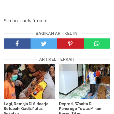
Sumber: andikafm.com
BAGIKAN ARTIKEL INI
ARTIKEL TERKAIT
Lagi, Remaja Di Sidoarjo
Depresi, Wanita Di
Setubuhi Gadis Putus
Ponorogo Tewas Minum
Sekolah
Racun Tikus