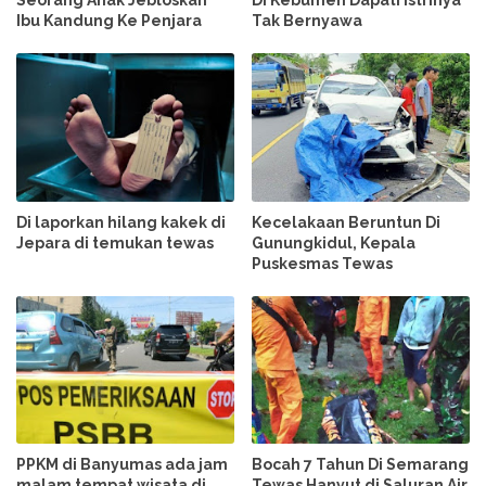
Seorang Anak Jebloskan
Di Kebumen Dapati Istrinya
Ibu Kandung Ke Penjara
Tak Bernyawa
Di laporkan hilang kakek di
Kecelakaan Beruntun Di
Jepara di temukan tewas
Gunungkidul, Kepala
Puskesmas Tewas
PPKM di Banyumas ada jam
Bocah 7 Tahun Di Semarang
malam tempat wisata di
Tewas Hanyut di Saluran Air