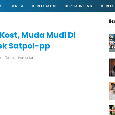
A
BERITA
BERITA JATIM
BERITA JATENG
BERITA
Be
Kost, Muda Mudi Di
ek Satpol-pp
0
Tambah Komentar