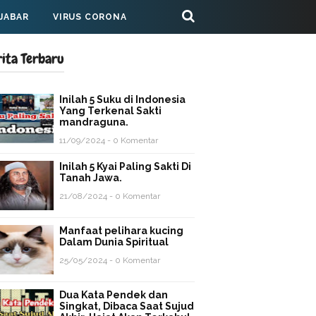
 JABAR
VIRUS CORONA
rita Terbaru
Inilah 5 Suku di Indonesia
Yang Terkenal Sakti
mandraguna.
11/09/2024 - 0 Komentar
Inilah 5 Kyai Paling Sakti Di
Tanah Jawa.
21/08/2024 - 0 Komentar
Manfaat pelihara kucing
Dalam Dunia Spiritual
25/05/2024 - 0 Komentar
Dua Kata Pendek dan
Singkat, Dibaca Saat Sujud