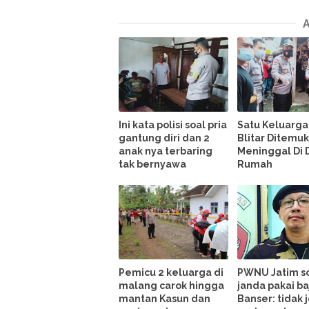
Ini kata polisi soal pria
Satu Keluarga
gantung diri dan 2
Blitar Ditemu
anak nya terbaring
Meninggal Di
tak bernyawa
Rumah
Pemicu 2 keluarga di
PWNU Jatim s
malang carok hingga
janda pakai ba
mantan Kasun dan
Banser: tidak 