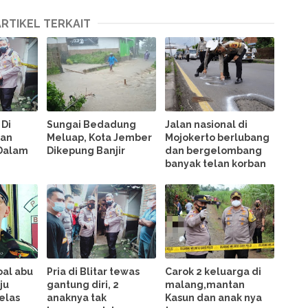
ARTIKEL TERKAIT
 Di
Sungai Bedadung
Jalan nasional di
kan
Meluap, Kota Jember
Mojokerto berlubang
 Dalam
Dikepung Banjir
dan bergelombang
banyak telan korban
oal abu
Pria di Blitar tewas
Carok 2 keluarga di
ju
gantung diri, 2
malang,mantan
jelas
anaknya tak
Kasun dan anak nya