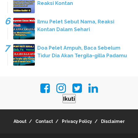
Reaksi Kontan
Ilmu Pelet Sebut Nama, Reaksi
Kontan Dalam Sehari
Doa Pelet Ampuh, Baca Sebelum
Tidur Dia Akan Tergila-gilla Padamu
Ikuti
About
Contact
Privacy Policy
Disclaimer