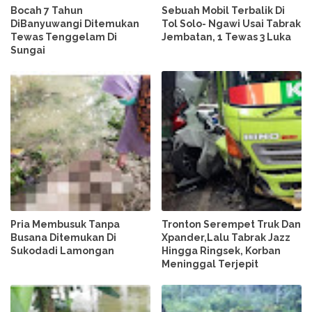
Bocah 7 Tahun
Sebuah Mobil Terbalik Di
DiBanyuwangi Ditemukan
Tol Solo- Ngawi Usai Tabrak
Tewas Tenggelam Di
Jembatan, 1 Tewas 3 Luka
Sungai
Pria Membusuk Tanpa
Tronton Serempet Truk Dan
Busana Ditemukan Di
Xpander,Lalu Tabrak Jazz
Sukodadi Lamongan
Hingga Ringsek, Korban
Meninggal Terjepit