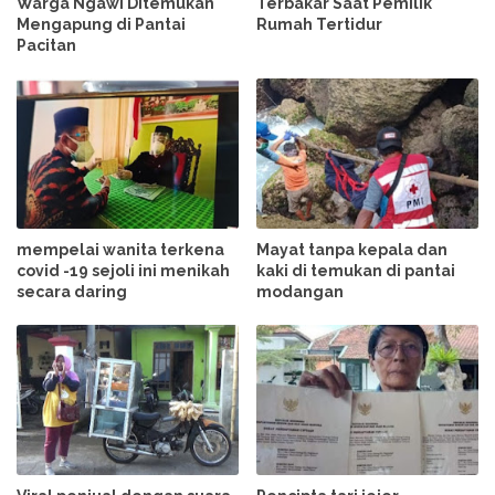
Warga Ngawi Ditemukan
Terbakar Saat Pemilik
Mengapung di Pantai
Rumah Tertidur
Pacitan
mempelai wanita terkena
Mayat tanpa kepala dan
covid -19 sejoli ini menikah
kaki di temukan di pantai
secara daring
modangan