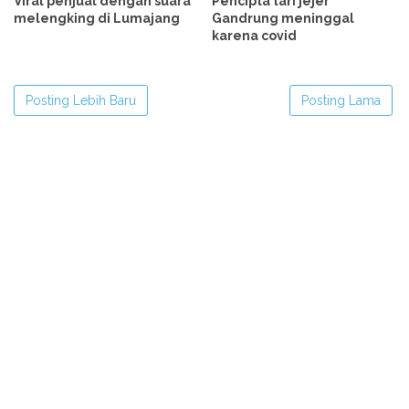
Viral penjual dengan suara
Pencipta tari jejer
melengking di Lumajang
Gandrung meninggal
karena covid
Posting Lebih Baru
Posting Lama