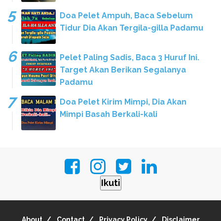
Doa Pelet Ampuh, Baca Sebelum
Tidur Dia Akan Tergila-gilla Padamu
Pelet Paling Sadis, Baca 3 Huruf Ini.
Target Akan Berikan Segalanya
Padamu
Doa Pelet Kirim Mimpi, Dia Akan
Mimpi Basah Berkali-kali
Ikuti
About
Contact
Privacy Policy
Disclaimer