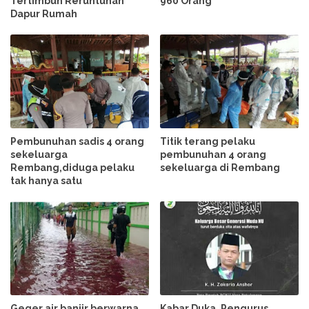
Tertimbun Reruntuhan
960 Orang
Dapur Rumah
Pembunuhan sadis 4 orang
Titik terang pelaku
sekeluarga
pembunuhan 4 orang
Rembang,diduga pelaku
sekeluarga di Rembang
tak hanya satu
Geger air banjir berwarna
Kabar Duka, Pengurus