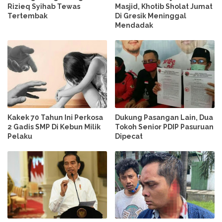
Rizieq Syihab Tewas
Masjid, Khotib Sholat Jumat
Tertembak
Di Gresik Meninggal
Mendadak
Kakek 70 Tahun Ini Perkosa
Dukung Pasangan Lain, Dua
2 Gadis SMP Di Kebun Milik
Tokoh Senior PDIP Pasuruan
Pelaku
Dipecat