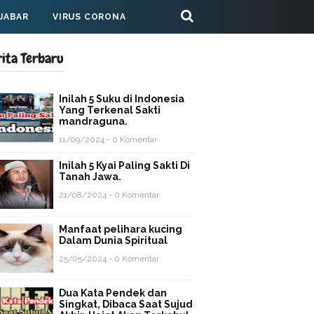
 JABAR
VIRUS CORONA
rita Terbaru
Inilah 5 Suku di Indonesia
Yang Terkenal Sakti
mandraguna.
11/09/2024 - 0 Komentar
Inilah 5 Kyai Paling Sakti Di
Tanah Jawa.
21/08/2024 - 0 Komentar
Manfaat pelihara kucing
Dalam Dunia Spiritual
25/05/2024 - 0 Komentar
Dua Kata Pendek dan
Singkat, Dibaca Saat Sujud