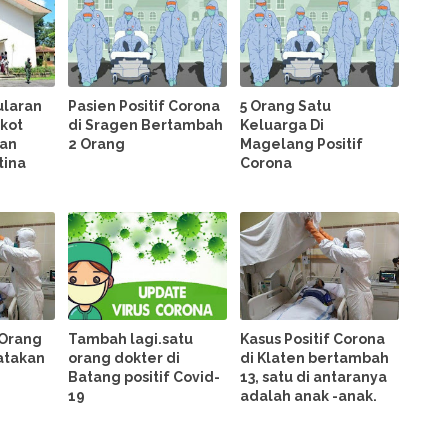
ularan
Pasien Positif Corona
5 Orang Satu
kot
di Sragen Bertambah
Keluarga Di
kan
2 Orang
Magelang Positif
tina
Corona
 Orang
Tambah lagi.satu
Kasus Positif Corona
yatakan
orang dokter di
di Klaten bertambah
Batang positif Covid-
13, satu di antaranya
19
adalah anak -anak.