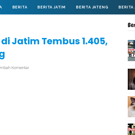
A
BERITA
BERITA JATIM
BERITA JATENG
BERITA
Be
 di Jatim Tembus 1.405,
ng
ambah Komentar