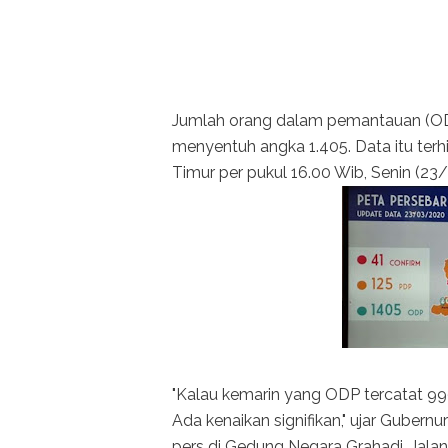
Jumlah orang dalam pemantauan (ODP
menyentuh angka 1.405. Data itu te
Timur per pukul 16.00 Wib, Senin (23
"Kalau kemarin yang ODP tercatat 999
Ada kenaikan signifikan," ujar Gubern
pers di Gedung Negara Grahadi, Jalan