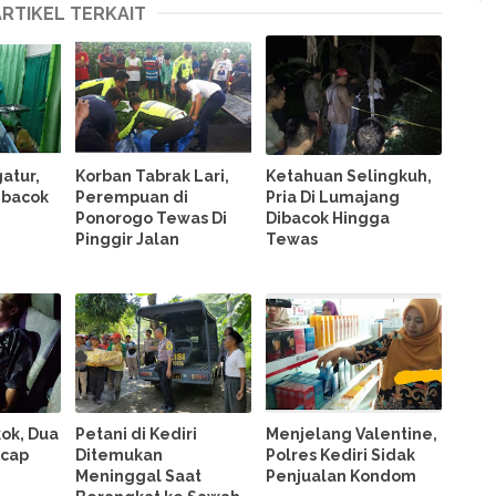
ARTIKEL TERKAIT
atur,
Korban Tabrak Lari,
Ketahuan Selingkuh,
Dibacok
Perempuan di
Pria Di Lumajang
Ponorogo Tewas Di
Dibacok Hingga
Pinggir Jalan
Tewas
ok, Dua
Petani di Kediri
Menjelang Valentine,
acap
Ditemukan
Polres Kediri Sidak
Meninggal Saat
Penjualan Kondom