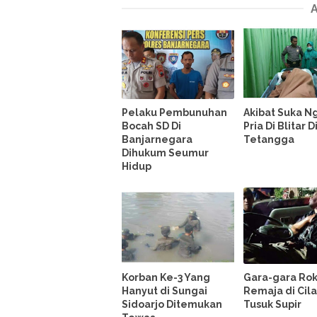
Pelaku Pembunuhan
Akibat Suka Ng
Bocah SD Di
Pria Di Blitar 
Banjarnegara
Tetangga
Dihukum Seumur
Hidup
Korban Ke-3 Yang
Gara-gara Rok
Hanyut di Sungai
Remaja di Cil
Sidoarjo Ditemukan
Tusuk Supir