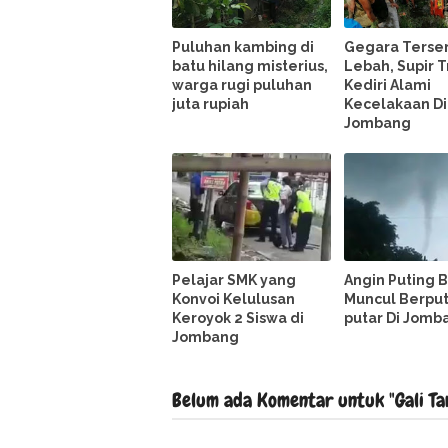
Puluhan kambing di
Gegara Terse
batu hilang misterius,
Lebah, Supir T
warga rugi puluhan
Kediri Alami
juta rupiah
Kecelakaan Di
Jombang
Pelajar SMK yang
Angin Puting 
Konvoi Kelulusan
Muncul Berput
Keroyok 2 Siswa di
putar Di Jomb
Jombang
Belum ada Komentar untuk "Gali Ta