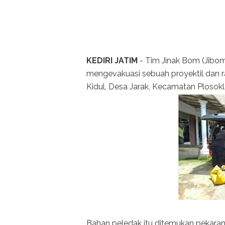
KEDIRI JATIM
- Tim Jinak Bom (Jibom
mengevakuasi sebuah proyektil dan r
Kidul, Desa Jarak, Kecamatan Plosokl
Bahan peledak itu ditemukan pekarang