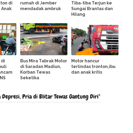
ton di
rumah di Jember
Tiba-tiba Terjun ke
n Anak
mendadak ambruk
Sungai Brantas dan
Hilang
 di
Bus Mira Tabrak Motor
Motor hancur
buli
di Saradan Madiun,
terlindas tronton,ibu
rancam
Korban Tewas
dan anak kritis
PNS
Seketika
epresi, Pria di Blitar Tewas Gantung Diri"