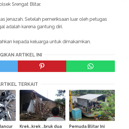
lsek Srengat Blitar.
as jenazah. Setelah pemeriksaan luar oleh petugas
l adalah karena gantung diri.
rahkan kepada keluarga untuk dimakamkan.
GIKAN ARTIKEL INI
ARTIKEL TERKAIT
Hancur
Krek..krek ..bruk dua
Pemuda Blitar Ini