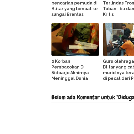
pencarian pemuda di
Terlindas Tron
Blitar yang lompat ke
Tuban, Ibu da
sungai Brantas
Kritis
2 Korban
Guru olahraga
Pembacokan Di
Blitar yang ca
Sidoarjo Akhirnya
murid nya te
Meninggal Dunia
di pecat dari 
Belum ada Komentar untuk "Diduga D