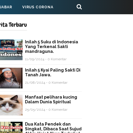
 JABAR
VIRUS CORONA
rita Terbaru
Inilah 5 Suku di Indonesia
Yang Terkenal Sakti
mandraguna.
11/09/2024 - 0 Komentar
Inilah 5 Kyai Paling Sakti Di
Tanah Jawa.
21/08/2024 - 0 Komentar
Manfaat pelihara kucing
Dalam Dunia Spiritual
25/05/2024 - 0 Komentar
Dua Kata Pendek dan
Singkat, Dibaca Saat Sujud