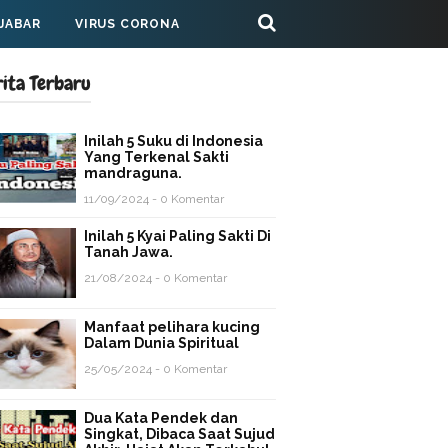
 JABAR
VIRUS CORONA
rita Terbaru
Inilah 5 Suku di Indonesia
Yang Terkenal Sakti
mandraguna.
11/09/2024 - 0 Komentar
Inilah 5 Kyai Paling Sakti Di
Tanah Jawa.
21/08/2024 - 0 Komentar
Manfaat pelihara kucing
Dalam Dunia Spiritual
25/05/2024 - 0 Komentar
Dua Kata Pendek dan
Singkat, Dibaca Saat Sujud