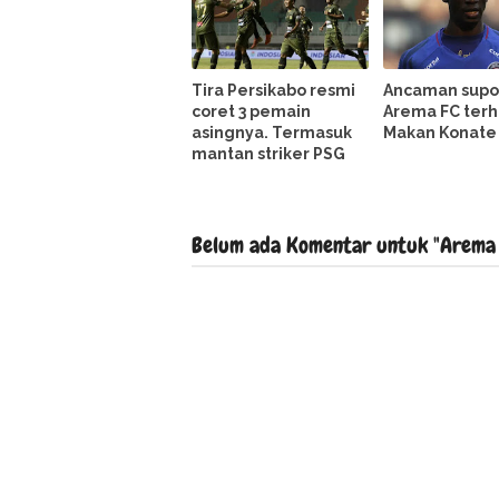
Tira Persikabo resmi
Ancaman supo
coret 3 pemain
Arema FC ter
asingnya. Termasuk
Makan Konate
mantan striker PSG
Belum ada Komentar untuk "Arema