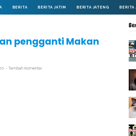
A
BERITA
BERITA JATIM
BERITA JATENG
BERITA
Be
an pengganti Makan
020
Tambah Komentar