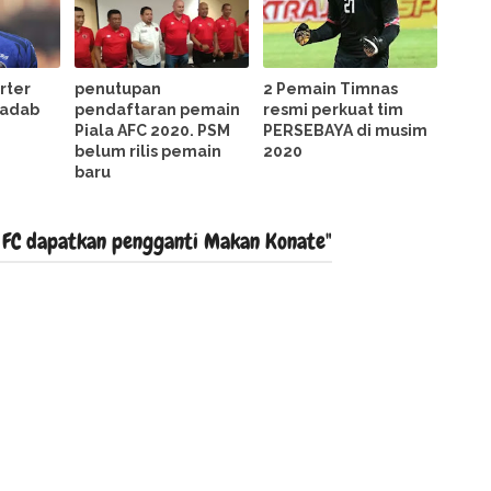
rter
penutupan
2 Pemain Timnas
hadab
pendaftaran pemain
resmi perkuat tim
Piala AFC 2020. PSM
PERSEBAYA di musim
belum rilis pemain
2020
baru
 FC dapatkan pengganti Makan Konate"