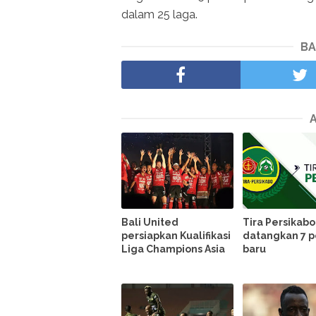
dalam 25 laga.
BA
Bali United
Tira Persikab
persiapkan Kualifikasi
datangkan 7 
Liga Champions Asia
baru