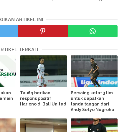
GIKAN ARTIKEL INI
ARTIKEL TERKAIT
o akan
Taufiq berikan
Persaing ketat 3 tim
pemain
respons positif
untuk dapatkan
Hariono di Bali United
tanda tangan dari
Andy Setyo Nugroho