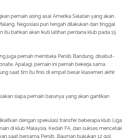
gkan pemain asing asal Amerika Selatan yang akan
alang. Negosiasi pun tengah dilakukan dan tinggal
 itu bahkan akan ikuti latihan perdana klub pada 15
ang juga pernah membela Persib Bandung, disebut-
Konate. Apalagi, pemain ini pernah bekerja sama
 saat tim itu finis di empat besar klasemen akhir
iakan siapa pemain barunya yang akan gantikan
itkan dengan spekulasi transfer beberapa klub Liga
rmain di klub Malaysia, Kedah FA, dan sukses mencetak
kan saat bersama Persib, Bauman bukukan 12 gol