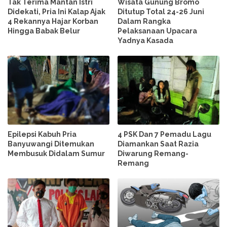
Tak Terima Mantan Istri
Wisata Gunung Bromo
Didekati, Pria Ini Kalap Ajak
Ditutup Total 24-26 Juni
4 Rekannya Hajar Korban
Dalam Rangka
Hingga Babak Belur
Pelaksanaan Upacara
Yadnya Kasada
Epilepsi Kabuh Pria
4 PSK Dan 7 Pemadu Lagu
Banyuwangi Ditemukan
Diamankan Saat Razia
Membusuk Didalam Sumur
Diwarung Remang-
Remang