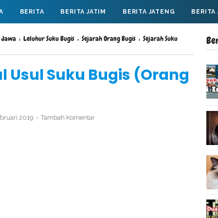
A
BERITA
BERITA JATIM
BERITA JATENG
BERITA
u Jawa
›
Leluhur Suku Bugis
›
Sejarah Orang Bugis
›
Sejarah Suku
Be
al Usul Suku Bugis (Orang
ebruari 2019
Tambah Komentar