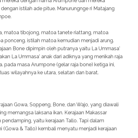
aja mereka dengan nama Arumpone dan mereka
 dengan istilah ade pitue. Manurungnge ri Matajang
mpoe.
ta, matoa tibojong, matoa tanete riattang, matoa
 ponceng. istilah matoa kemudian menjadi arung.
rajaan Bone dipimpin oleh putranya yaitu La Ummasa'
akan La Ummasa' anak dari adiknya yang menikah raja
a. pada masa Arumpone (gelar raja bone) ketiga ini,
as wilayahnya ke utara, selatan dan barat.
kerajaan Gowa, Soppeng, Bone, dan Wajo, yang diawali
aling memangsa laksana ikan. Kerajaan Makassar
 pendamping, yaitu kerajaan Tallo. Tapi dalam
i (Gowa & Tallo) kembali menyatu menjadi kerajaan