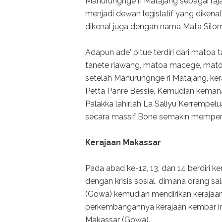
Manurungnge ri Matajang sebagai r
menjadi dewan legislatif yang dikenal
dikenal juga dengan nama Mata Silo
Adapun ade' pitue terdiri dari matoa 
tanete riawang, matoa macege, matoa
setelah Manurungnge ri Matajang, ke
Petta Panre Bessie. Kemudian keman
Palakka lahirlah La Saliyu Kerrempelu
secara massif Bone semakin memperlu
Kerajaan Makassar
Pada abad ke-12, 13, dan 14 berdiri 
dengan krisis sosial, dimana orang s
(Gowa) kemudian mendirikan kerajaan
perkembangannya kerajaan kembar in
Makassar (Gowa).