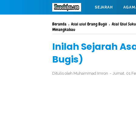
SEJARAH
AGAM
MAHABARATA
Beranda
›
Asal usul Orang Bugis
›
Asal Usul Suk
Minangkabau
Inilah Sejarah As
Bugis)
Ditulis oleh
Muhammad Imron
Jumat, 01 F