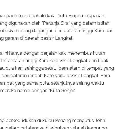
ahwa pada masa dahulu kala, kota Binjai merupakan
g digunakan oleh "Perlanja Sira" yang dalam istilah
awa barang dagangan dari dataran tinggi Karo dan
 garam di daerah pesisir Langkat.
ra ini hanya dengan berjalan kaki menembus hutan
dari dataran tinggi Karo ke pesisir Langkat dan tidak
u dua hari, sehingga selalu bermalam di tempat yang
 dari dataran rendah Karo yaitu pesisir Langkat, Para
 tempat yang sama pula, selanjutnya seiring waktu
ereka namai dengan "Kuta Benjéi".
yang berkedudukan di Pulau Penang mengutus John
 dan dalam catatannya disebutkan sebuah kampung