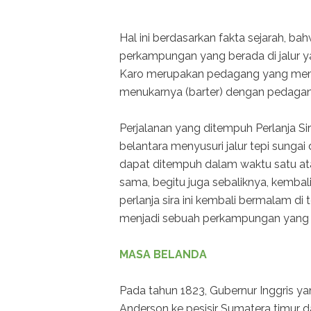
Hal ini berdasarkan fakta sejarah, b
perkampungan yang berada di jalur yan
Karo merupakan pedagang yang memb
menukarnya (barter) dengan pedagang
Perjalanan yang ditempuh Perlanja Si
belantara menyusuri jalur tepi sungai 
dapat ditempuh dalam waktu satu ata
sama, begitu juga sebaliknya, kembali
perlanja sira ini kembali bermalam di
menjadi sebuah perkampungan yang m
MASA BELANDA
Pada tahun 1823, Gubernur Inggris 
Anderson ke pesisir Sumatera timur