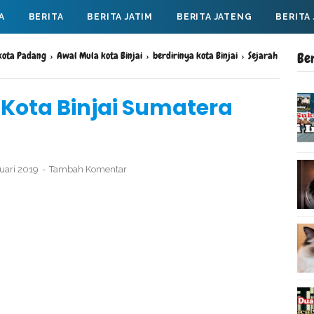
A
BERITA
BERITA JATIM
BERITA JATENG
BERITA
 kota Padang
›
Awal Mula kota Binjai
›
berdirinya kota Binjai
›
Sejarah
Be
 Kota Binjai Sumatera
nuari 2019
Tambah Komentar