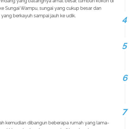
g rindang yang batangnya amat besar, tumbuh kokoh di
 ke Sungai Wampu, sungai yang cukup besar dan
yang berkayuh sampai jauh ke udik.
itulah kemudian dibangun beberapa rumah yang lama-