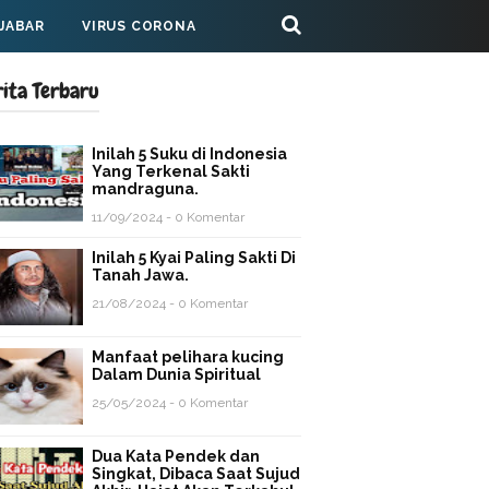
 JABAR
VIRUS CORONA
rita Terbaru
Inilah 5 Suku di Indonesia
Yang Terkenal Sakti
mandraguna.
11/09/2024 - 0 Komentar
Inilah 5 Kyai Paling Sakti Di
Tanah Jawa.
21/08/2024 - 0 Komentar
Manfaat pelihara kucing
Dalam Dunia Spiritual
25/05/2024 - 0 Komentar
Dua Kata Pendek dan
Singkat, Dibaca Saat Sujud