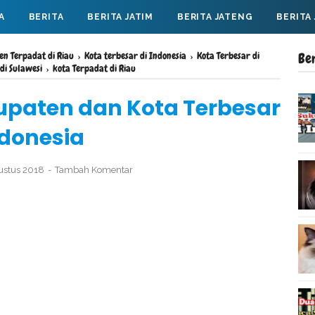
A
BERITA
BERITA JATIM
BERITA JATENG
BERITA
n Terpadat di Riau
›
Kota terbesar di Indonesia
›
Kota Terbesar di
Be
di Sulawesi
›
kota Terpadat di Riau
bupaten dan Kota Terbesar
ndonesia
gustus 2018
Tambah Komentar