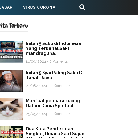
 JABAR
VIRUS CORONA
rita Terbaru
Inilah 5 Suku di Indonesia
Yang Terkenal Sakti
mandraguna.
11/09/2024 - 0 Komentar
Inilah 5 Kyai Paling Sakti Di
Tanah Jawa.
21/08/2024 - 0 Komentar
Manfaat pelihara kucing
Dalam Dunia Spiritual
25/05/2024 - 0 Komentar
Dua Kata Pendek dan
Singkat, Dibaca Saat Sujud