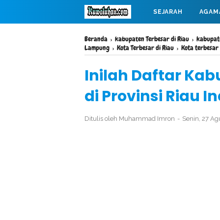
SEJARAH
AGAM
MAHABARATA
Beranda
›
kabupaten Terbesar di Riau
›
kabupate
Lampung
›
Kota Terbesar di Riau
›
Kota terbesar 
Inilah Daftar Ka
di Provinsi Riau I
Ditulis oleh
Muhammad Imron
Senin, 27 A